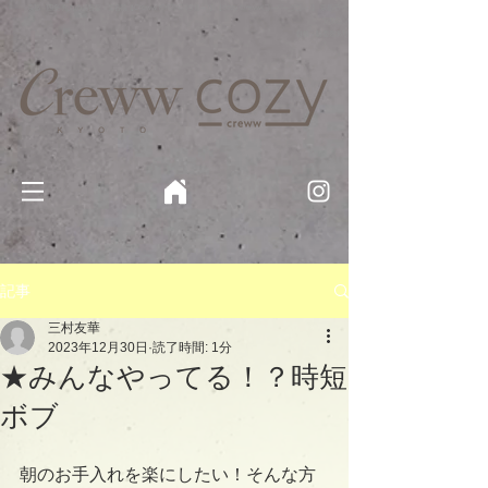
京都・四条 烏丸の美容室・美容院【Creww KYOTO (クルー)】【cozy creww(コージークルー)】 京都市 ヘ
アサロン​
​駐輪・駐車場あり
記事
三村友華
2023年12月30日
読了時間: 1分
★みんなやってる！？時短
ボブ
朝のお手入れを楽にしたい！そんな方