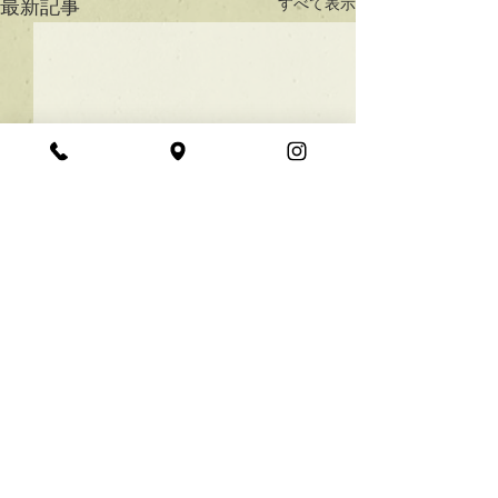
すべて表示
最新記事
★ラインボブ【ぱつっと
ボブ】
あご下３ｃｍのラインボブ♪
コメント
ボブは大人気！内巻きでも外