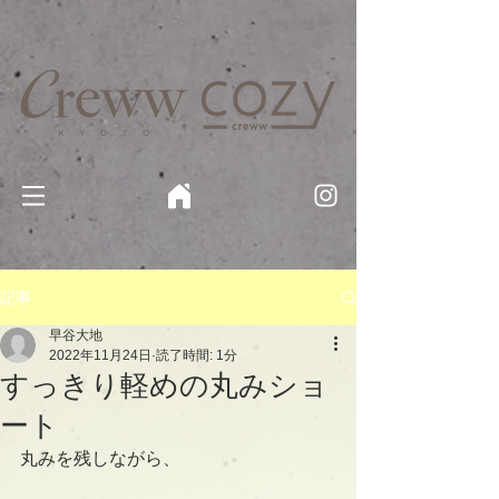
京都・四条 烏丸の美容室・美容院【Creww KYOTO (クルー)】【cozy creww(コージークルー)】 京都市 ヘ
アサロン​
​駐輪・駐車場あり
記事
早谷大地
2022年11月24日
読了時間: 1分
すっきり軽めの丸みショ
ート
丸みを残しながら、