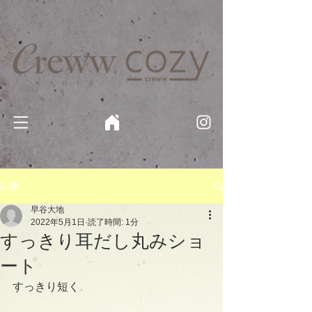
京都・四条 烏丸の美容室・美容院【Creww KYOTO (クルー)】【cozy creww(コージークルー)】 京都市 ヘ
アサロン​
​駐輪・駐車場あり
記事
早谷大地
2022年5月1日
読了時間: 1分
すっきり耳だし丸みショ
ート
すっきり短く