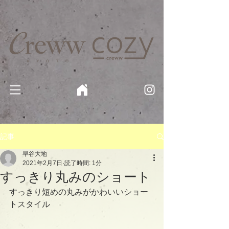
京都・四条 烏丸の美容室・美容院【Creww KYOTO (クルー)】【cozy creww(コージークルー)】 京都市 ヘ
アサロン​
​駐輪・駐車場あり
記事
早谷大地
2021年2月7日
読了時間: 1分
すっきり丸みのショート
すっきり短めの丸みがかわいいショー
トスタイル