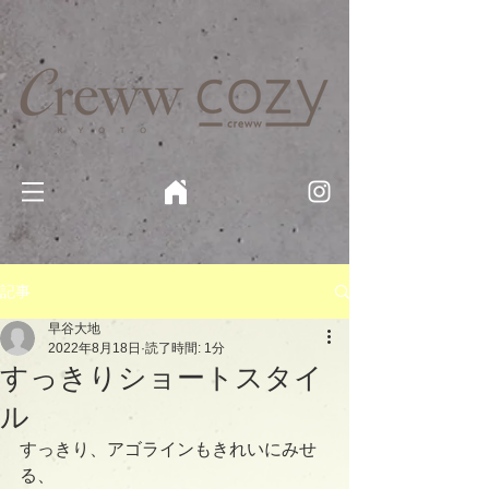
京都・四条 烏丸の美容室・美容院【Creww KYOTO (クルー)】【cozy creww(コージークルー)】 京都市 ヘ
アサロン​
​駐輪・駐車場あり
記事
早谷大地
2022年8月18日
読了時間: 1分
すっきりショートスタイ
ル
すっきり、アゴラインもきれいにみせ
る、