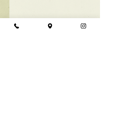
★ラインボブ【ぱつっと
ボブ】
あご下３ｃｍのラインボブ♪
コメント
ボブは大人気！内巻きでも外
ハネでも可愛い！ オーダーメ
イドカットで貴方だけのまと
コメントを追加…
【シンプル】メ
まるボブを提供します！ ぜひ
シュ！