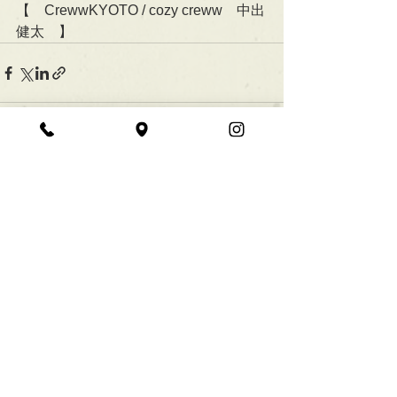
【　CrewwKYOTO / cozy creww　中出
健太　】
すべて表示
最新記事