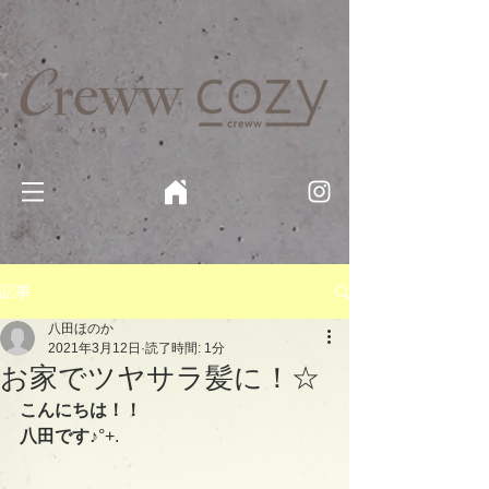
京都・四条 烏丸の美容室・美容院【Creww KYOTO (クルー)】【cozy creww(コージークルー)】 京都市 ヘ
アサロン​
​駐輪・駐車場あり
記事
八田ほのか
2021年3月12日
読了時間: 1分
お家でツヤサラ髪に！☆
こんにちは！！
八田です♪
°+.