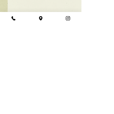
★ラインボブ【ぱつっと
ボブ】
あご下３ｃｍのラインボブ♪
コメント
ボブは大人気！内巻きでも外
ハネでも可愛い！ オーダーメ
イドカットで貴方だけのまと
コメントを追加…
【シンプル】メ
まるボブを提供します！ ぜひ
シュ！
一度お試しください♪ 【ご予