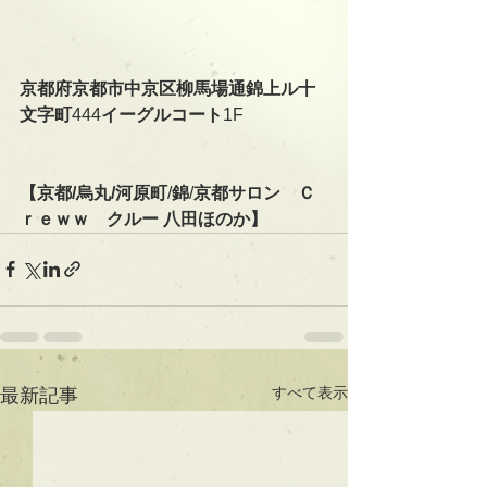
京都府京都市中京区柳馬場通錦上ル十
文字町
444
イーグルコート
1F
【京都/烏丸/河原町
/
錦
/
京都サロン　Ｃ
ｒｅｗｗ　クルー 八田ほのか】
すべて表示
最新記事