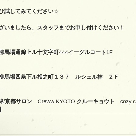
ひ試してみてください
☆
ざいましたら、スタッフまでお申し付けください！
柳馬場通錦上ル十文字町
444
イーグルコート
1F
柳馬場四条下ル相之町１３７　ルシェル林　２Ｆ
錦
/
京都サロン　
Creww KYOTO 
クルーキョウト　
cozy 
】