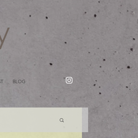
・美容院【Creww KYOTO (クルー)】【cozy creww(コージークルー)】 京都市 ヘアサロン​
​駐輪・駐車場あり
ST
BLOG