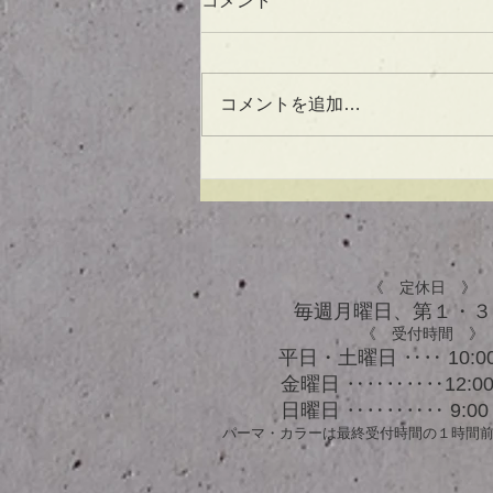
コメント
コメントを追加…
UVケアもできる！？アウト
バスオイル★
《 定休日 》
毎週月曜日、​第１・
《 受付時間 》
平日・土曜日 ‥‥ 10:00
金曜日 ‥‥‥‥‥12:00 
日曜日 ‥‥‥‥‥ 9:00 
パーマ・カラーは最終受付時間の１時間