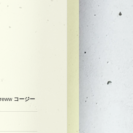
creww 
コージー