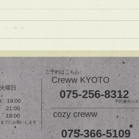
ブ】
あご下３ｃｍのラインボブ♪ ボブ
は大人気！内巻きでも外ハネでも
可愛い！ オーダーメイドカット
で貴方だけのまとまるボブを提供
します！ ぜひ一度お試しくださ
【シ
い♪ 【ご予約に関して】 平日は比
ュ！
較的ご予約に空きがあります。
メニューが決まらない方はご相談
ご予約はこちら:
クーポンをご活用下さいませ。...
Creww KYOTO
３火曜日
075-256-8312
 19:00
予約優先シス
21:00
cozy creww
18:00
前までにお願いします
075-366-5109