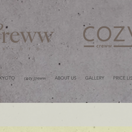
京都・四条 烏丸の美容室
 KYOTO
cozy creww
ABOUT US
GALLERY
PRICE LI