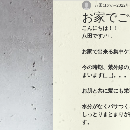
八田ほのか
2022
お家でご
こんにちは！！
八田です♪
°+.
お家で出来る集中ケ
今の時期、紫外線の
まいます(_ _)。。。
お肌と共に髪にも栄
水分がなくパサつく
しっとりまとまりが
す。