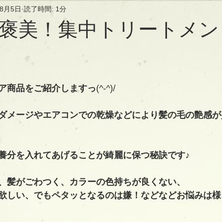
年8月5日
読了時間: 1分
褒美！集中トリートメント♪
ア商品をご紹介しますっ
(^-^)/
ダメージやエアコンでの乾燥などにより髪の毛の艶感が
養分を入れてあげることが綺麗に保つ秘訣です♪
、髪がごわつく、カラーの色持ちが良くない、
欲しい、でもペタッとなるのは嫌！などなどお悩みは様