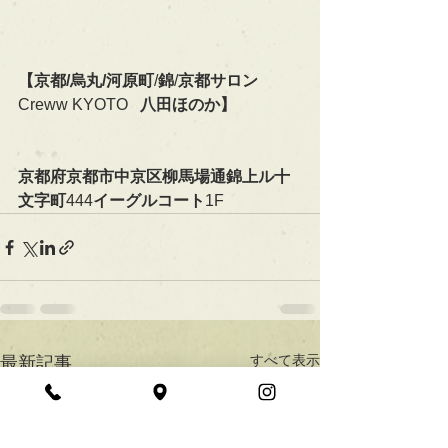
【京都/烏丸/河原町
/
錦
/
京都サロン　　
Creww KYOTO   
八田ほのか】
京都府京都市中京区柳馬場通錦上ル十
文字町
444
イーグルコート
1F
すべて表示
最新記事