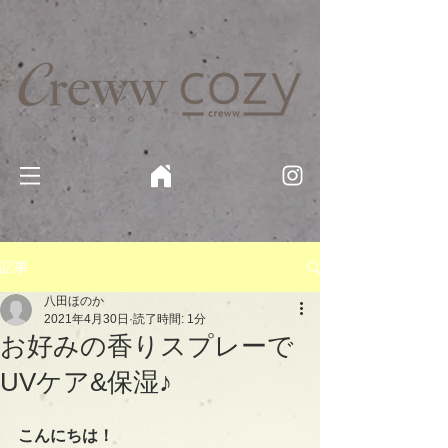
京都・四条 烏丸の美容室・美容院【Creww KYOTO (クルー)】【cozy creww(コージークルー)】 京都市 ヘ
アサロン​
​駐輪・駐車場あり
記事
八田ほのか
2021年4月30日
読了時間: 1分
お好みの香りスプレーで
UVケア&保湿♪
こんにちは！