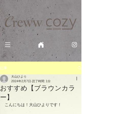
京都・四条 烏丸の美容室・美容院【Creww KYOTO (クルー)】【cozy creww(コージークルー)】 京都市 ヘ
アサロン​
​駐輪・駐車場あり
記事
大山ひより
2024年2月7日
読了時間: 1分
おすすめ【ブラウンカラ
ー】
こんにちは！大山ひよりです！