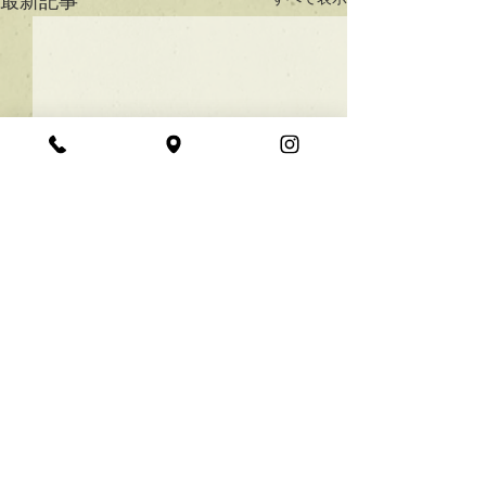
最新記事
★ラインボブ【ぱつっと
ボブ】
あご下３ｃｍのラインボブ♪
コメント
ボブは大人気！内巻きでも外