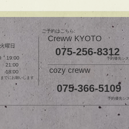
で貴方だけのまとまるボブを提供
します！ ぜひ一度お試しくださ
【シ
い♪ 【ご予約に関して】 平日は比
ュ！
較的ご予約に空きがあります。
メニューが決まらない方はご相談
ご予約はこちら:
クーポンをご活用下さいませ。...
Creww KYOTO
３火曜日
075-256-8312
 19:00
予約優先シス
21:00
cozy creww
18:00
前までにお願いします
075-366-5109
予約優先シ