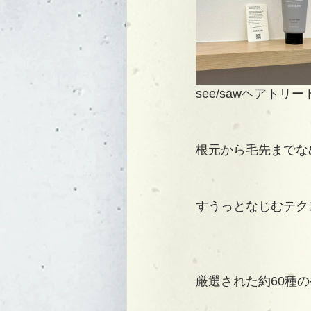
see/sawヘアトリ
根元から毛先までな
すうっとなじむテク
厳選された約60種