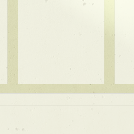
★ラインボブ【ぱつっとボ
ブ】
あご下３ｃｍのラインボブ♪ ボブ
は大人気！内巻きでも外ハネでも
可愛い！ オーダーメイドカット