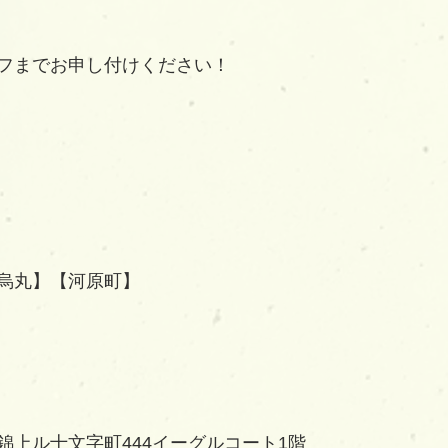
フまでお申し付けください！
烏丸】【河原町】
錦上ル十文字町444イーグルコート1階