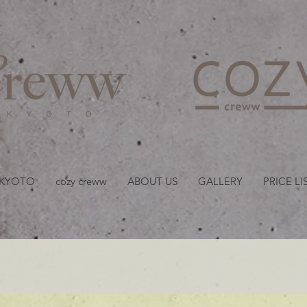
京都・四条 烏丸の美容室
 KYOTO
cozy creww
ABOUT US
GALLERY
PRICE LI