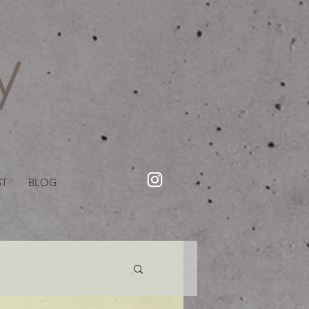
・美容院【Creww KYOTO (クルー)】【cozy creww(コージークルー)】 京都市 ヘアサロン​
​駐輪・駐車場あり
ST
BLOG