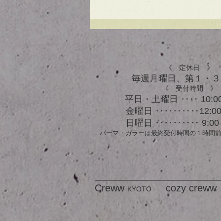
UVケアもできる！？アウト
バスオイル★
《 定休日 》
毎週月曜日、​第１・
《 受付時間 》
平日・土曜日 ‥‥ 10:00
金曜日 ‥‥‥‥‥12:00 
日曜日 ‥‥‥‥‥ 9:00 
パーマ・カラーは最終受付時間の１時間
Creww
cozy creww
KYOTO