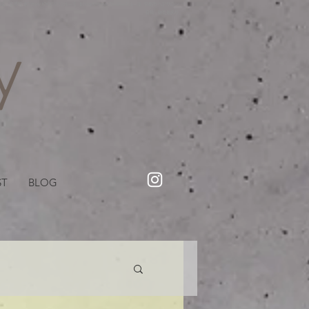
・美容院【Creww KYOTO (クルー)】【cozy creww(コージークルー)】 京都市 ヘアサロン​
​駐輪・駐車場あり
ST
BLOG