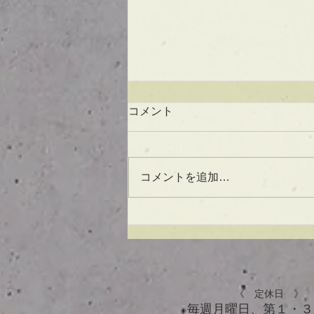
コメント
コメントを追加…
UVケアもできる！？アウト
バスオイル★
《 定休日 》
毎週月曜日、​第１・