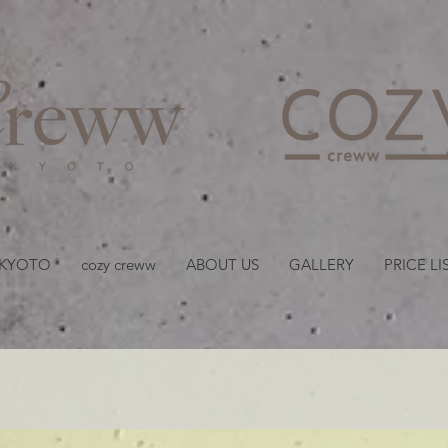
京都・四条 烏丸の美容室
 KYOTO
cozy creww
ABOUT US
GALLERY
PRICE LI