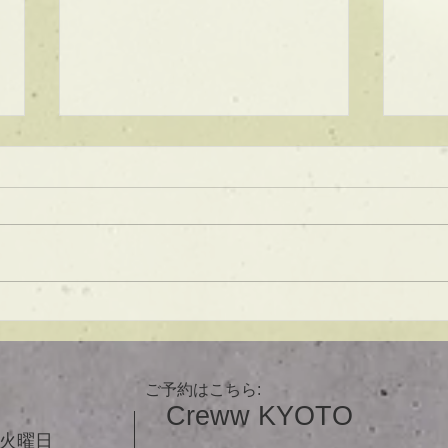
★ラインボブ【ぱつっとボ
ブ】
あご下３ｃｍのラインボブ♪ ボブ
は大人気！内巻きでも外ハネでも
可愛い！ オーダーメイドカット
で貴方だけのまとまるボブを提供
します！ ぜひ一度お試しくださ
【シ
い♪ 【ご予約に関して】 平日は比
ュ！
較的ご予約に空きがあります。
メニューが決まらない方はご相談
ご予約はこちら:
クーポンをご活用下さいませ。...
Creww KYOTO
３火曜日