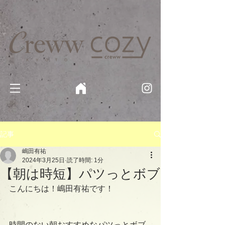
京都・四条 烏丸の美容室・美容院【Creww KYOTO (クルー)】【cozy creww(コージークルー)】 京都市 ヘ
アサロン​
​駐輪・駐車場あり
記事
嶋田有祐
2024年3月25日
読了時間: 1分
【朝は時短】パツっとボブ
こんにちは！嶋田有祐です！
時間のない朝おすすめなパツっとボブ