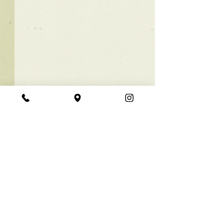
★ラインボブ【ぱつっと
ボブ】
あご下３ｃｍのラインボブ♪
コメント
ボブは大人気！内巻きでも外
ハネでも可愛い！ オーダーメ
イドカットで貴方だけのまと
コメントを追加…
【シンプル】メ
まるボブを提供します！ ぜひ
シュ！
一度お試しください♪ 【ご予