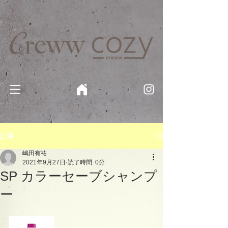
京都・四条 烏丸の美容室・美容院【Creww KYOTO (クルー)】【cozy creww(コージークルー)】 京都市 ヘ
アサロン​
​駐輪・駐車場あり
記事
嶋田有祐
2021年9月27日
読了時間: 0分
SP カラーセーブシャンプ
ー