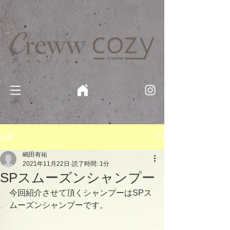
京都・四条 烏丸の美容室・美容院【Creww KYOTO (クルー)】【cozy creww(コージークルー)】 京都市 ヘ
アサロン​
​駐輪・駐車場あり
記事
嶋田有祐
2021年11月22日
読了時間: 1分
SPスムーズンシャンプー
今回紹介させて頂くシャンプーはSPス
ムーズンシャンプーです。