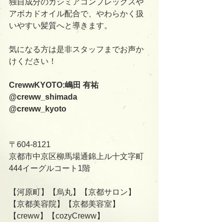
独自成分のカシミアコンプレックスや
アボカドオイル配合で、やわらかく扱
いやすい髪質へと導きます。
気になる方は是非スタッフまでお声か
けください！
CrewwKYOTO:嶋田 有祐
@creww_shimada
@creww_kyoto
〒604-8121
京都市中京区柳馬場通錦上ル十文字町
444イーグルコート1階
【河原町】【烏丸】【京都サロン】
【京都美容院】【京都美容室】
【creww】【cozyCreww】