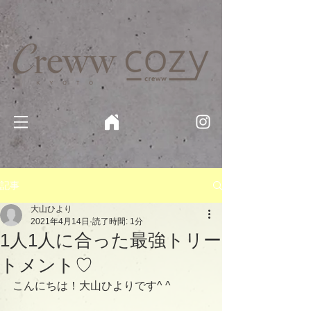
京都・四条 烏丸の美容室・美容院【Creww KYOTO (クルー)】【cozy creww(コージークルー)】 京都市 ヘ
アサロン​
​駐輪・駐車場あり
記事
大山ひより
2021年4月14日
読了時間: 1分
1人1人に合った最強トリー
トメント♡
こんにちは！大山ひよりです^ ^