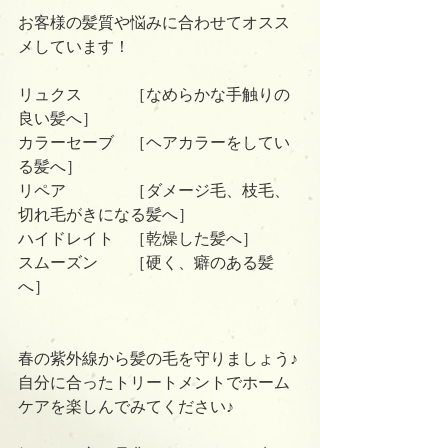
お客様の髪質や悩みに合わせてオスス
メしています！
リュクス　　　［なめらかな手触りの
良い髪へ］
カラーセーブ　［ヘアカラーをしてい
る髪へ］
リペア　　　　［ダメージ毛、枝毛、
切れ毛がきになる髪へ］
ハイドレイト　［乾燥した髪へ］　
スムーズン　　［硬く、癖のある髪
へ］
春の紫外線から髪の毛を守りましょう♪
自分に合ったトリートメントでホーム
ケアを楽しんでみてください♪