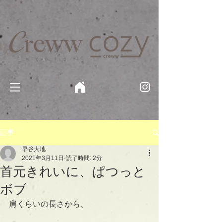
京都・四条 烏丸の美容室・美容院【Creww KYOTO (クルー)】【cozy creww(コージークルー)】 京都市 ヘ
アサロン​
​駐輪・駐車場あり
記事
早谷大地
2021年3月11日
読了時間: 2分
首元きれいに、ぱつっと
ボブ
肩くらいの長さから、