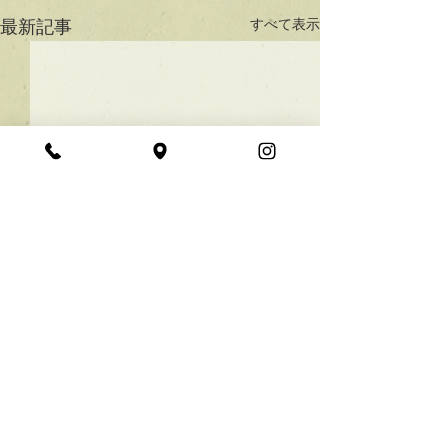
すべて表示
最新記事
★ラインボブ【ぱつっと
ボブ】
あご下３ｃｍのラインボブ♪
コメント