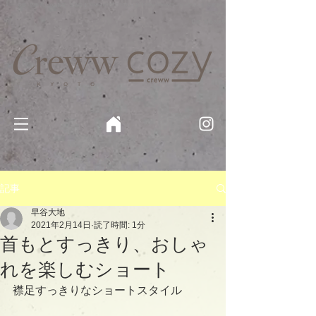
京都・四条 烏丸の美容室・美容院【Creww KYOTO (クルー)】【cozy creww(コージークルー)】 京都市 ヘ
アサロン​
​駐輪・駐車場あり
記事
早谷大地
2021年2月14日
読了時間: 1分
首もとすっきり、おしゃ
れを楽しむショート
襟足すっきりなショートスタイル