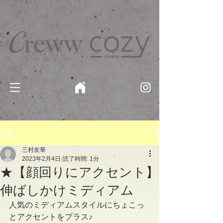
京都・四条 烏丸の美容室・美容院【Creww KYOTO (クルー)】【cozy creww(コージークルー)】 京都市 ヘ
アサロン​
​駐輪・駐車場あり
記事
三村友華
2023年2月4日
読了時間: 1分
★【顔回りにアクセント】
伸ばしかけミディアム
人気のミディアムスタイルにちょこっ
とアクセントをプラス♪