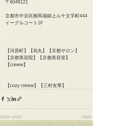
〒6048121
京都市中京区柳馬場錦上ル十文字町444
イーグルコート1F
【河原町】【烏丸】【京都サロン】
【京都美容院】【京都美容室】
【creww】
【cozy creww】【三村友華】