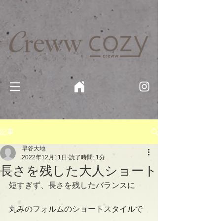
京都・四条 烏丸の美容室・美容院【Creww KYOTO (クルー)】【cozy creww(コージークルー)】 京都市 ヘ
アサロン​
​駐輪・駐車場あり
記事
早谷大地
2022年12月11日
読了時間: 1分
長さを残した大人ショート
短すぎず、長さを残したバランスに
丸みのフォルムのショートスタイルで