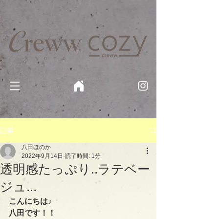
京都・四条 烏丸の美容室・美容院【Creww KYOTO (クルー)】【cozy creww(コージークルー)】 京都市 ヘ
アサロン​
​駐輪・駐車場あり
記事
八田ほのか
2022年9月14日
読了時間: 1分
透明感たっぷり..ラテベー
ジュ...
こんにちは♪
八田です！！