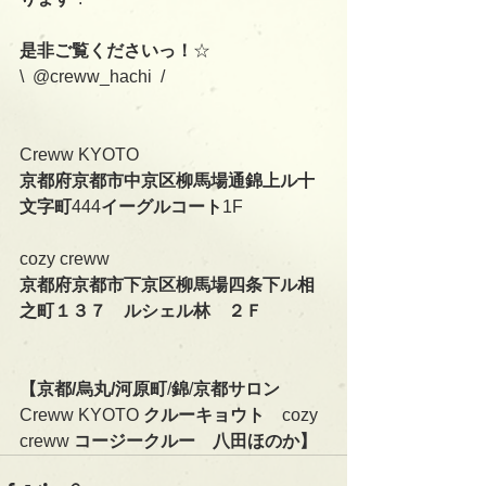
是非ご覧くださいっ！
☆
\  @creww_hachi  /
Creww KYOTO
京都府京都市中京区柳馬場通錦上ル十
文字町
444
イーグルコート
1F
cozy creww
京都府京都市下京区柳馬場四条下ル相
之町１３７　ルシェル林　２Ｆ
【京都/烏丸/河原町
/
錦
/
京都サロン　
Creww KYOTO 
クルーキョウト　
cozy 
creww 
コージークルー　八田ほのか】