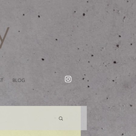
・美容院【Creww KYOTO (クルー)】【cozy creww(コージークルー)】 京都市 ヘアサロン​
​駐輪・駐車場あり
ST
BLOG