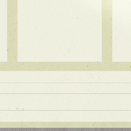
★ラインボブ【ぱつっとボ
ブ】
あご下３ｃｍのラインボブ♪ ボブ
は大人気！内巻きでも外ハネでも
可愛い！ オーダーメイドカット
で貴方だけのまとまるボブを提供
します！ ぜひ一度お試しくださ
【シ
い♪ 【ご予約に関して】 平日は比
ュ！