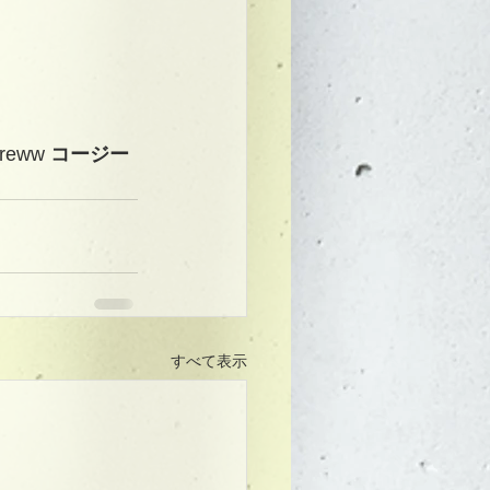
creww 
コージー
すべて表示