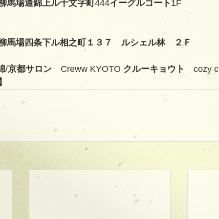
柳馬場通錦上ル十文字町
444
イーグルコート
1F
柳馬場四条下ル相之町１３７　ルシェル林　２Ｆ
錦
/
京都サロン　
Creww KYOTO 
クルーキョウト　
cozy 
】