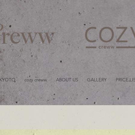
京都・四条 烏丸の美容室
 KYOTO
cozy creww
ABOUT US
GALLERY
PRICE LI