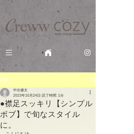
京都・四条 烏丸の美容室・美容院【Creww KYOTO (クルー)】【cozy creww(コージークルー)】 京都市 ヘ
アサロン​
​駐輪・駐車場あり
記事
中出健太
2023年10月24日
読了時間: 1分
●襟足スッキリ【シンプル
ボブ】で旬なスタイル
に。
こんにちは。