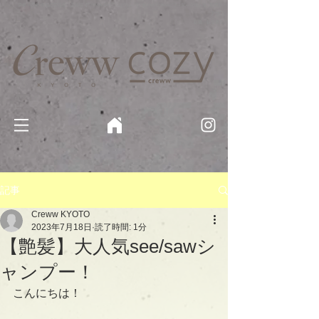
京都・四条 烏丸の美容室・美容院【Creww KYOTO (クルー)】【cozy creww(コージークルー)】 京都市 ヘ
アサロン​
​駐輪・駐車場あり
記事
Creww KYOTO
2023年7月18日
読了時間: 1分
【艶髪】大人気see/sawシ
ャンプー！
こんにちは！