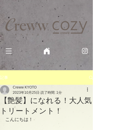
京都・四条 烏丸の美容室・美容院【Creww KYOTO (クルー)】【cozy creww(コージークルー)】 京都市 ヘ
アサロン​
​駐輪・駐車場あり
記事
Creww KYOTO
2023年10月25日
読了時間: 1分
【艶髪】になれる！大人気
トリートメント！
こんにちは！