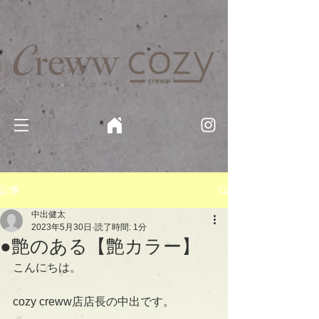
京都・四条 烏丸の美容室・美容院【Creww KYOTO (クルー)】【cozy creww(コージークルー)】 京都市 ヘ
アサロン​
​駐輪・駐車場あり
記事
中出健太
2023年5月30日
読了時間: 1分
●艶のある【艶カラー】
こんにちは。
cozy creww店店長の中出です。