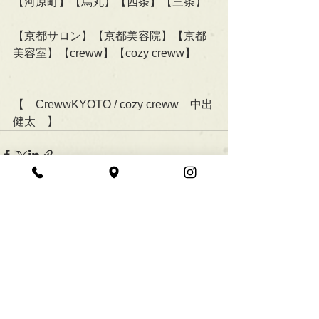
【河原町】【烏丸】【四条】【三条】
【京都サロン】【京都美容院】【京都
美容室】【creww】【cozy creww】
【　CrewwKYOTO / cozy creww　中出
健太　】
すべて表示
最新記事