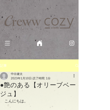
京都・四条 烏丸の美容室・美容院【Creww KYOTO (クルー)】【cozy creww(コージークルー)】 京都市 ヘ
アサロン​
​駐輪・駐車場あり
記事
中出健太
2023年1月10日
読了時間: 1分
●艶のある【オリーブベー
ジュ】
こんにちは。