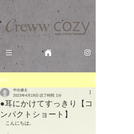
京都・四条 烏丸の美容室・美容院【Creww KYOTO (クルー)】【cozy creww(コージークルー)】 京都市 ヘ
アサロン​
​駐輪・駐車場あり
記事
中出健太
2023年4月19日
読了時間: 1分
●耳にかけてすっきり【コ
ンパクトショート】
こんにちは。