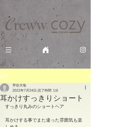
京都・四条 烏丸の美容室・美容院【Creww KYOTO (クルー)】【cozy creww(コージークルー)】 京都市 ヘ
アサロン​
​駐輪・駐車場あり
記事
早谷大地
2022年7月24日
読了時間: 1分
耳かけすっきりショート
すっきり丸みのショートヘア
耳かけする事でまた違った雰囲気も楽
しめる。