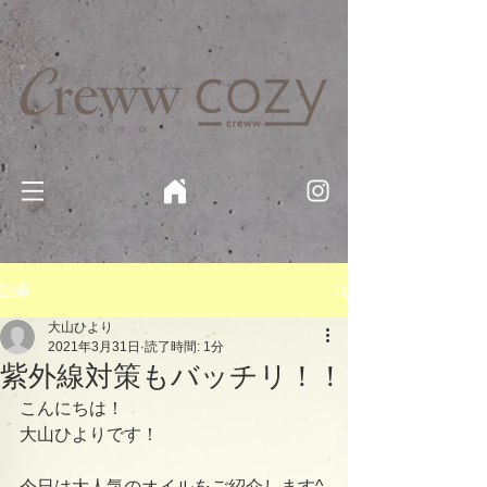
京都・四条 烏丸の美容室・美容院【Creww KYOTO (クルー)】【cozy creww(コージークルー)】 京都市 ヘ
アサロン​
​駐輪・駐車場あり
記事
大山ひより
2021年3月31日
読了時間: 1分
紫外線対策もバッチリ！！
こんにちは！
大山ひよりです！
今日は大人気のオイルをご紹介します^ 