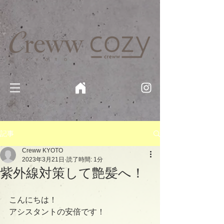
京都・四条 烏丸の美容室・美容院【Creww KYOTO (クルー)】【cozy creww(コージークルー)】 京都市 ヘ
アサロン​
​駐輪・駐車場あり
記事
Creww KYOTO
2023年3月21日
読了時間: 1分
紫外線対策して艶髪へ！
こんにちは！
アシスタントの安倍です！