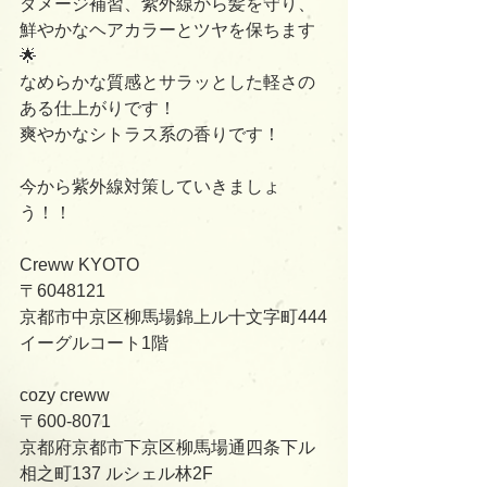
ダメージ補習、紫外線から髪を守り、
鮮やかなヘアカラーとツヤを保ちます
🌟
なめらかな質感とサラッとした軽さの
ある仕上がりです！
爽やかなシトラス系の香りです！
今から紫外線対策していきましょ
う！！
Creww KYOTO
〒6048121
京都市中京区柳馬場錦上ル十文字町444
イーグルコート1階
cozy creww
〒600-8071
京都府京都市下京区柳馬場通四条下ル
相之町137 ルシェル林2F   