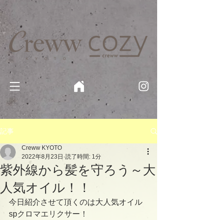
京都・四条 烏丸の美容室・美容院【Creww KYOTO (クルー)】【cozy creww(コージークルー)】 京都市 ヘ
アサロン​
​駐輪・駐車場あり
記事
Creww KYOTO
2022年8月23日
読了時間: 1分
紫外線から髪を守ろう～大
人気オイル！！
今日紹介させて頂くのは大人気オイル
spクロマエリクサー！