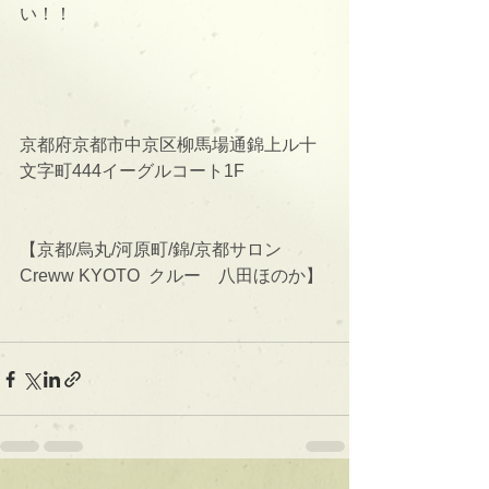
い！！
京都府京都市中京区柳馬場通錦上ル十
文字町444イーグルコート1F
【京都/烏丸/河原町/錦/京都サロン　　
Creww KYOTO  クルー　八田ほのか】