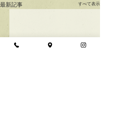
すべて表示
最新記事
★ラインボブ【ぱつっと
ボブ】
あご下３ｃｍのラインボブ♪
コメント
ボブは大人気！内巻きでも外