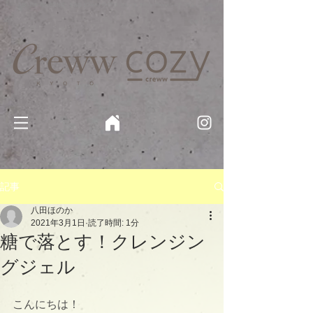
京都・四条 烏丸の美容室・美容院【Creww KYOTO (クルー)】【cozy creww(コージークルー)】 京都市 ヘ
アサロン​
​駐輪・駐車場あり
記事
八田ほのか
2021年3月1日
読了時間: 1分
糖で落とす！クレンジン
グジェル
こんにちは！