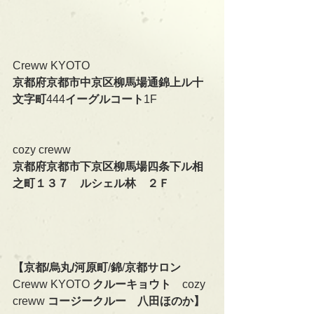
Creww KYOTO
京都府京都市中京区柳馬場通錦上ル十
文字町
444
イーグルコート
1F
cozy creww
京都府京都市下京区柳馬場四条下ル相
之町１３７　ルシェル林　２Ｆ
【京都/烏丸/河原町
/
錦
/
京都サロン　
Creww KYOTO 
クルーキョウト　
cozy 
creww 
コージークルー　八田ほのか】