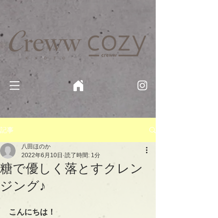
京都・四条 烏丸の美容室・美容院【Creww KYOTO (クルー)】【cozy creww(コージークルー)】 京都市 ヘ
アサロン​
​駐輪・駐車場あり
記事
八田ほのか
2022年6月10日
読了時間: 1分
糖で優しく落とすクレン
ジング♪
こんにちは！