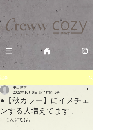
京都・四条 烏丸の美容室・美容院【Creww KYOTO (クルー)】【cozy creww(コージークルー)】 京都市 ヘ
アサロン​
​駐輪・駐車場あり
記事
中出健太
2023年10月6日
読了時間: 1分
●【秋カラー】にイメチェ
ンする人増えてます。
こんにちは。