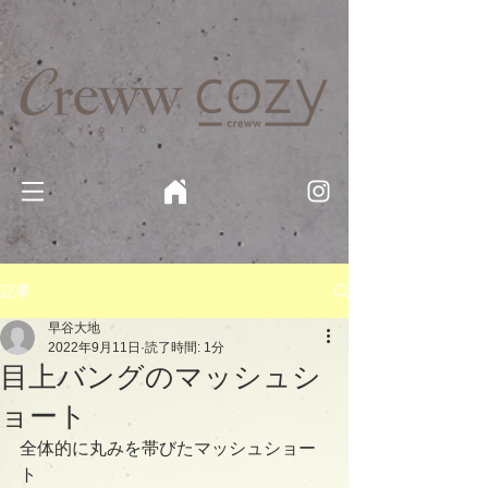
京都・四条 烏丸の美容室・美容院【Creww KYOTO (クルー)】【cozy creww(コージークルー)】 京都市 ヘ
アサロン​
​駐輪・駐車場あり
記事
早谷大地
2022年9月11日
読了時間: 1分
目上バングのマッシュシ
ョート
全体的に丸みを帯びたマッシュショー
ト