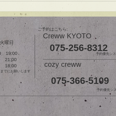
で貴方だけのまとまるボブを提供
します！ ぜひ一度お試しくださ
【シ
い♪ 【ご予約に関して】 平日は比
ュ！
較的ご予約に空きがあります。
メニューが決まらない方はご相談
ご予約はこちら:
クーポンをご活用下さいませ。...
Creww KYOTO
３火曜日
075-256-8312
 19:00
予約優先シス
21:00
cozy creww
18:00
前までにお願いします
075-366-5109
予約優先シ