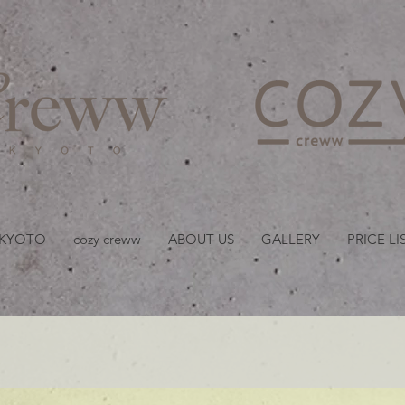
京都・四条 烏丸の美容室
 KYOTO
cozy creww
ABOUT US
GALLERY
PRICE LI