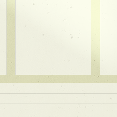
★ラインボブ【ぱつっとボ
ブ】
あご下３ｃｍのラインボブ♪ ボブ
は大人気！内巻きでも外ハネでも
可愛い！ オーダーメイドカット