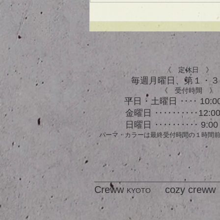
UVケアもできる！？アウト
バスオイル★
《 定休日 》
毎週月曜日、​第１・
《 受付時間 》
平日・土曜日 ‥‥ 10:00
金曜日 ‥‥‥‥‥12:00 
日曜日 ‥‥‥‥‥ 9:00 
パーマ・カラーは最終受付時間の１時間
Creww
cozy creww
KYOTO