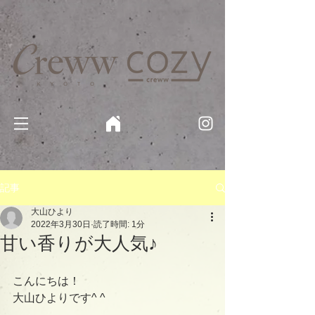
京都・四条 烏丸の美容室・美容院【Creww KYOTO (クルー)】【cozy creww(コージークルー)】 京都市 ヘ
アサロン​
​駐輪・駐車場あり
記事
大山ひより
2022年3月30日
読了時間: 1分
甘い香りが大人気♪
こんにちは！
大山ひよりです^ ^