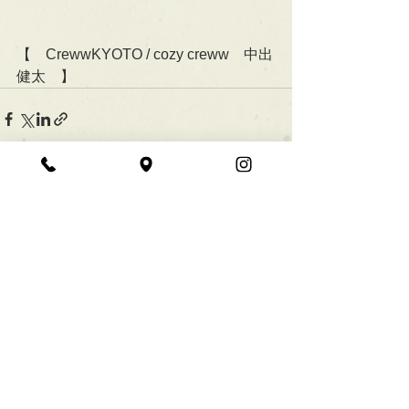
【　CrewwKYOTO / cozy creww　中出
健太　】
すべて表示
最新記事