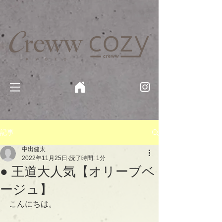
京都・四条 烏丸の美容室・美容院【Creww KYOTO (クルー)】【cozy creww(コージークルー)】 京都市 ヘ
アサロン​
​駐輪・駐車場あり
記事
中出健太
2022年11月25日
読了時間: 1分
● 王道大人気【オリーブベ
ージュ】
こんにちは。