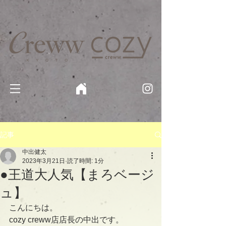
京都・四条 烏丸の美容室・美容院【Creww KYOTO (クルー)】【cozy creww(コージークルー)】 京都市 ヘ
アサロン​
​駐輪・駐車場あり
記事
中出健太
2023年3月21日
読了時間: 1分
●王道大人気【まろベージ
ュ】
こんにちは。
cozy creww店店長の中出です。