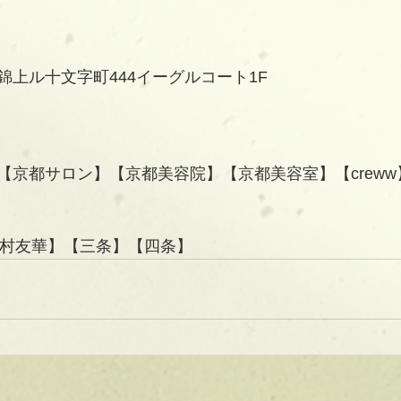
錦上ル十文字町444イーグルコート1F
【京都サロン】【京都美容院】【京都美容室】【creww
】【三村友華】【三条】【四条】