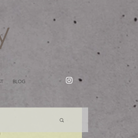
・美容院【Creww KYOTO (クルー)】【cozy creww(コージークルー)】 京都市 ヘアサロン​
​駐輪・駐車場あり
ST
BLOG