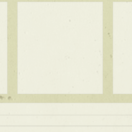
★ラインボブ【ぱつっとボ
ブ】
あご下３ｃｍのラインボブ♪ ボブ
は大人気！内巻きでも外ハネでも