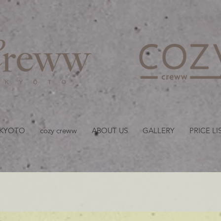
京都・四条 烏丸の美容室
 KYOTO
cozy creww
ABOUT US
GALLERY
PRICE LI