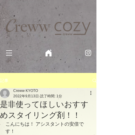
京都・四条 烏丸の美容室・美容院【Creww KYOTO (クルー)】【cozy creww(コージークルー)】 京都市 ヘ
アサロン​
​駐輪・駐車場あり
記事
Creww KYOTO
2022年9月13日
読了時間: 1分
是非使ってほしいおすす
めスタイリング剤！！
こんにちは！ アシスタントの安倍で
す！