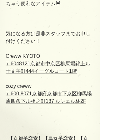
ちゃう便利なアイテム🌟
気になる方は是非スタッフまでお申し
付けください！
Creww KYOTO
〒6048121京都市中京区柳馬場錦上ル
十文字町444イーグルコート1階
cozy creww
〒600-8071京都府京都市下京区柳馬場
通四条下ル相之町137 ルシェル林2F
  【京都美容室】【烏丸美容室】【京