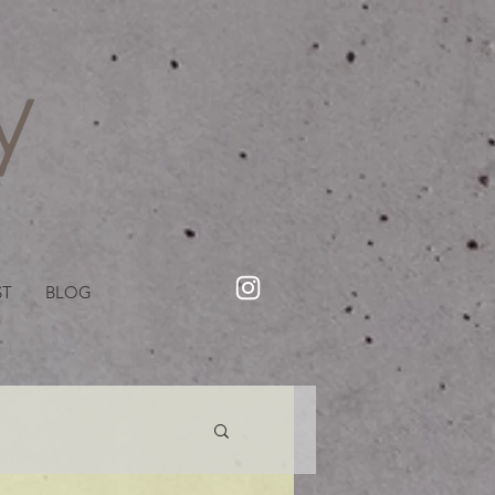
・美容院【Creww KYOTO (クルー)】【cozy creww(コージークルー)】 京都市 ヘアサロン​
​駐輪・駐車場あり
ST
BLOG