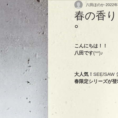
八田ほのか
2022
春の香り
°
こんにちは！！
八田です
(^^)
♪
大人気！
SEE/SAW 
春限定シリーズが登