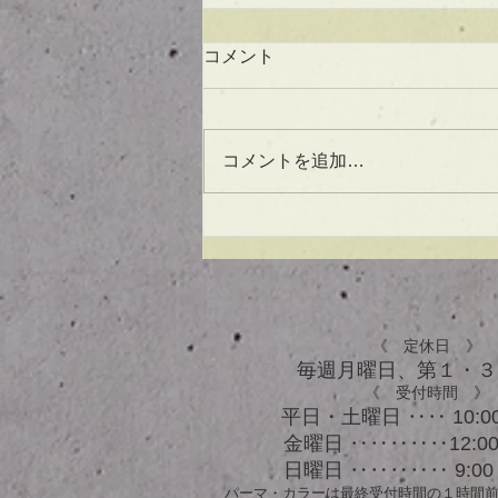
コメント
コメントを追加…
UVケアもできる！？アウト
バスオイル★
《 定休日 》
毎週月曜日、​第１・
《 受付時間 》
平日・土曜日 ‥‥ 10:00
金曜日 ‥‥‥‥‥12:00 
日曜日 ‥‥‥‥‥ 9:00 
パーマ・カラーは最終受付時間の１時間