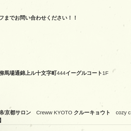
フまでお問い合わせください！！
柳馬場通錦上ル十文字町
444
イーグルコート
1F
錦
/
京都サロン　
Creww KYOTO 
クルーキョウト　
cozy 
】