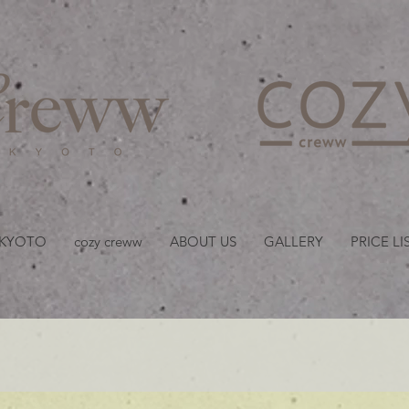
京都・四条 烏丸の美容室
 KYOTO
cozy creww
ABOUT US
GALLERY
PRICE LI