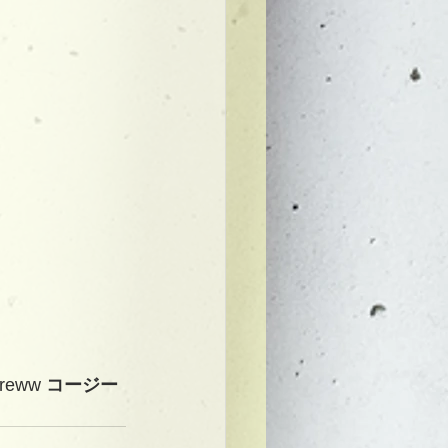
creww 
コージー