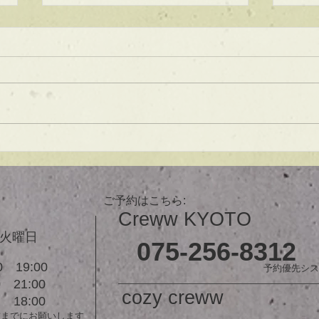
★ラインボブ【ぱつっとボ
ブ】
あご下３ｃｍのラインボブ♪ ボブ
は大人気！内巻きでも外ハネでも
可愛い！ オーダーメイドカット
で貴方だけのまとまるボブを提供
します！ ぜひ一度お試しくださ
【シ
い♪ 【ご予約に関して】 平日は比
ュ！
較的ご予約に空きがあります。
メニューが決まらない方はご相談
ご予約はこちら:
クーポンをご活用下さいませ。...
Creww KYOTO
３火曜日
075-256-8312
 19:00
予約優先シス
21:00
cozy creww
18:00
前までにお願いします