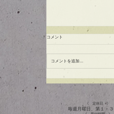
コメント
コメントを追加…
UVケアもできる！？アウト
バスオイル★
《 定休日 》
毎週月曜日、​第１・