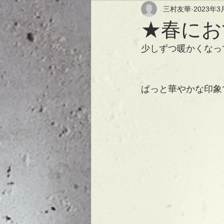
三村友華
2023年3
★春にお
少しずつ暖かくなっ
ぱっと華やかな印象