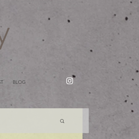
・美容院【Creww KYOTO (クルー)】【cozy creww(コージークルー)】 京都市 ヘアサロン​
​駐輪・駐車場あり
ST
BLOG