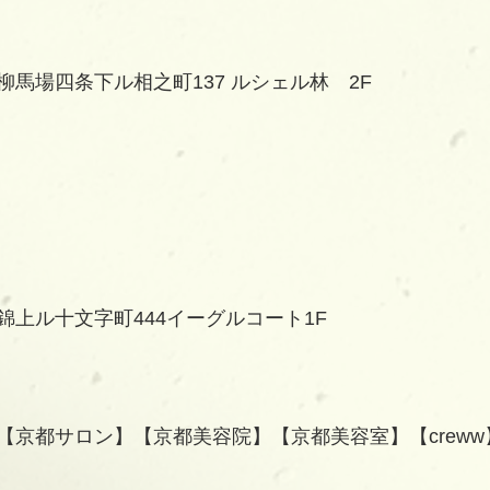
馬場四条下ル相之町137 ルシェル林　2F
錦上ル十文字町444イーグルコート1F
【京都サロン】【京都美容院】【京都美容室】【creww