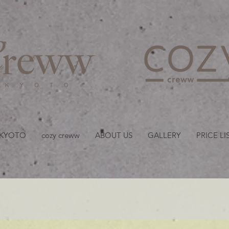
京都・四条 烏丸の美容室
 KYOTO
cozy creww
ABOUT US
GALLERY
PRICE LI