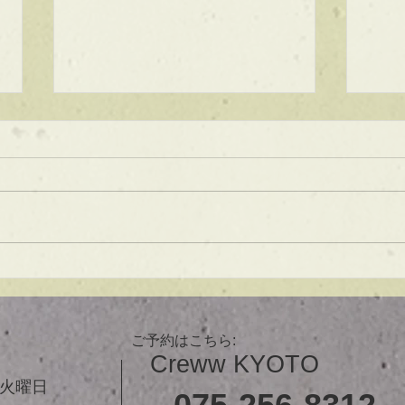
★ラインボブ【ぱつっとボ
ブ】
あご下３ｃｍのラインボブ♪ ボブ
は大人気！内巻きでも外ハネでも
可愛い！ オーダーメイドカット
で貴方だけのまとまるボブを提供
します！ ぜひ一度お試しくださ
【シ
い♪ 【ご予約に関して】 平日は比
ュ！
較的ご予約に空きがあります。
メニューが決まらない方はご相談
ご予約はこちら:
クーポンをご活用下さいませ。...
Creww KYOTO
３火曜日