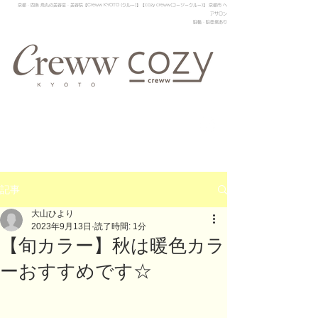
京都・四条 烏丸の美容室・美容院【Creww KYOTO (クルー)】【cozy creww(コージークルー)】 京都市 ヘ
アサロン​
​駐輪・駐車場あり
記事
大山ひより
2023年9月13日
読了時間: 1分
【旬カラー】秋は暖色カラ
ーおすすめです☆