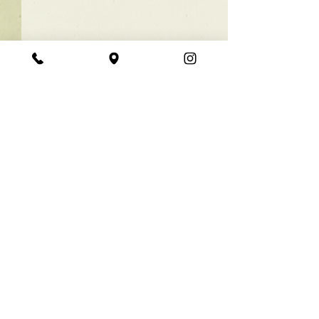
★ラインボブ【ぱつっと
ボブ】
あご下３ｃｍのラインボブ♪
コメント
ボブは大人気！内巻きでも外
ハネでも可愛い！ オーダーメ
イドカットで貴方だけのまと
コメントを追加…
【シンプル】メ
まるボブを提供します！ ぜひ
シュ！