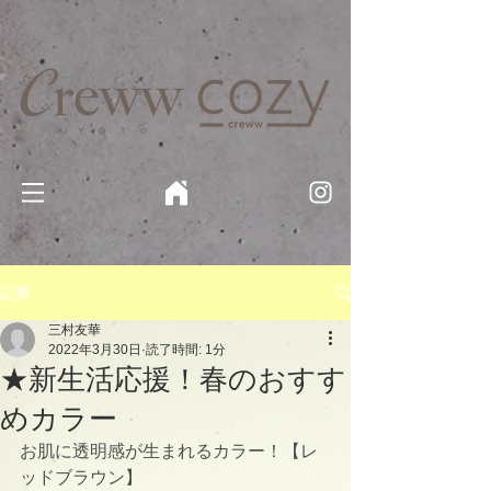
京都・四条 烏丸の美容室・美容院【Creww KYOTO (クルー)】【cozy creww(コージークルー)】 京都市 ヘ
アサロン​
​駐輪・駐車場あり
記事
三村友華
2022年3月30日
読了時間: 1分
★新生活応援！春のおすす
めカラー
お肌に透明感が生まれるカラー！【レ
ッドブラウン】