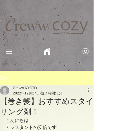
京都・四条 烏丸の美容室・美容院【Creww KYOTO (クルー)】【cozy creww(コージークルー)】 京都市 ヘ
アサロン​
​駐輪・駐車場あり
記事
Creww KYOTO
2022年12月27日
読了時間: 1分
【巻き髪】おすすめスタイ
リング剤！
こんにちは！
アシスタントの安倍です！