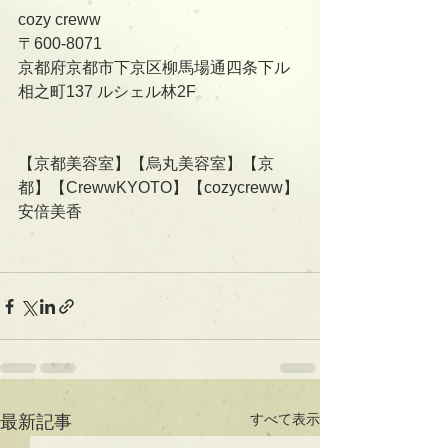
cozy creww
〒600-8071
京都府京都市下京区柳馬場通四条下ル
相之町137 ルシェル林2F   
【京都美容室】【烏丸美容室】【京
都】【CrewwKYOTO】【cozycreww】
安倍美香
すべて表示
最新記事