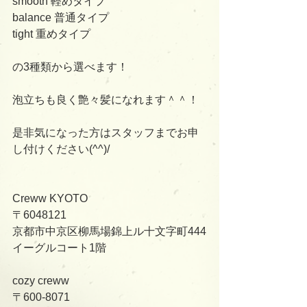
smooth 軽めタイプ　
balance 普通タイプ
tight 重めタイプ
の3種類から選べます！
泡立ちも良く艶々髪になれます＾＾！
是非気になった方はスタッフまでお申
し付けください(^^)/
Creww KYOTO
〒6048121
京都市中京区柳馬場錦上ル十文字町444
イーグルコート1階
cozy creww
〒600-8071