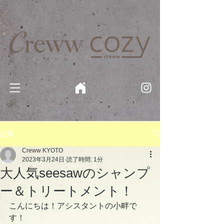
京都・四条 烏丸の美容室・美容院【Creww KYOTO (クルー)】【cozy creww(コージークルー)】 京都市 ヘ
アサロン​
​駐輪・駐車場あり
記事
Creww KYOTO
2023年3月24日
読了時間: 1分
大人気seesawのシャンプ
ー＆トリートメント！
こんにちは！アシスタントの小畔で
す！