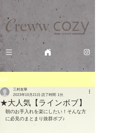
京都・四条 烏丸の美容室・美容院【Creww KYOTO (クルー)】【cozy creww(コージークルー)】 京都市 ヘ
アサロン​
​駐輪・駐車場あり
記事
三村友華
2023年10月21日
読了時間: 1分
★大人気【ラインボブ】
朝のお手入れを楽にしたい！そんな方
に必見のまとまり抜群ボブ♪