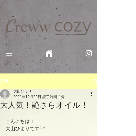
京都・四条 烏丸の美容室・美容院【Creww KYOTO (クルー)】【cozy creww(コージークルー)】 京都市 ヘ
アサロン​
​駐輪・駐車場あり
記事
大山ひより
2021年12月29日
読了時間: 1分
大人気！艶さらオイル！
こんにちは！
大山ひよりです^ ^