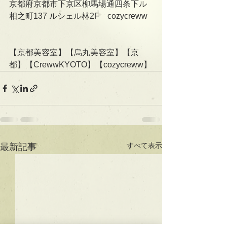
京都府京都市下京区柳馬場通四条下ル
相之町137 ルシェル林2F    cozycreww
【京都美容室】【烏丸美容室】【京
都】【CrewwKYOTO】【cozycreww】
すべて表示
最新記事